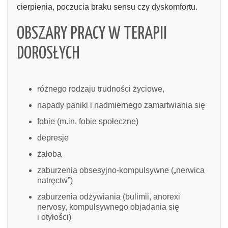
cierpienia, poczucia braku sensu czy dyskomfortu.
OBSZARY PRACY W TERAPII
DOROSŁYCH
różnego rodzaju trudności życiowe,
napady paniki i nadmiernego zamartwiania się
fobie (m.in. fobie społeczne)
depresje
żałoba
zaburzenia obsesyjno-kompulsywne („nerwica
natręctw”)
zaburzenia odżywiania (bulimii, anorexi
nervosy, kompulsywnego objadania się
i otyłości)